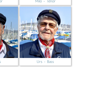
or
Milo - Tenor
s
Urs - Bass