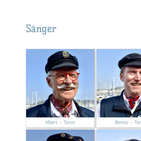
Sänger
Albert - Tenor
Benno - Te