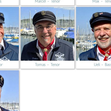
s
Marcel - Tenor
Max - Ten
or
Tomas - Tenor
Ueli - Bas