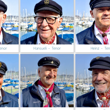
Tenor
Hansueli - Tenor
Heinz - Te