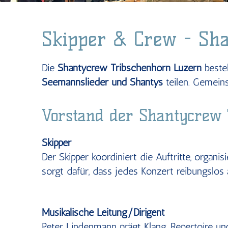
Skipper & Crew - Sh
Die
Shantycrew Tribschenhorn Luzern
besteh
Seemannslieder und Shantys
teilen. Gemein
Vorstand der Shantycrew
Skipper
Der Skipper koordiniert die Auftritte, organ
sorgt dafür, dass jedes Konzert reibungslos a
Musikalische Leitung/Dirigent
Peter Lindenmann prägt Klang, Repertoire un