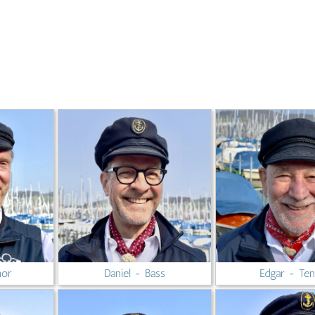
nor
Daniel - Bass
Edgar - Te