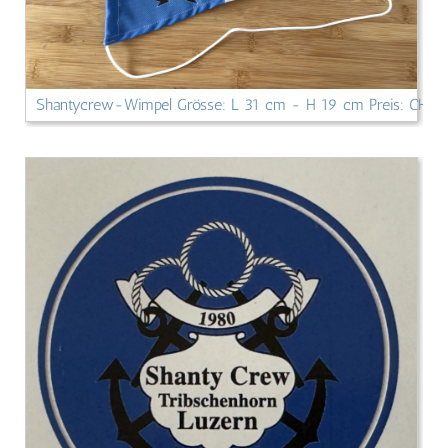
Shantycrew-Wimpel Grösse: L 31 cm - H 19 cm Preis: CHF 25